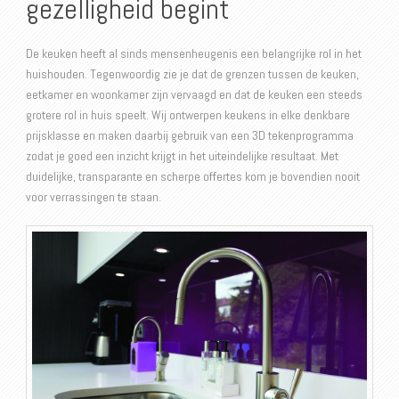
gezelligheid begint
De keuken heeft al sinds mensenheugenis een belangrijke rol in het
huishouden. Tegenwoordig zie je dat de grenzen tussen de keuken,
eetkamer en woonkamer zijn vervaagd en dat de keuken een steeds
grotere rol in huis speelt. Wij ontwerpen keukens in elke denkbare
prijsklasse en maken daarbij gebruik van een 3D tekenprogramma
zodat je goed een inzicht krijgt in het uiteindelijke resultaat. Met
duidelijke, transparante en scherpe offertes kom je bovendien nooit
voor verrassingen te staan.