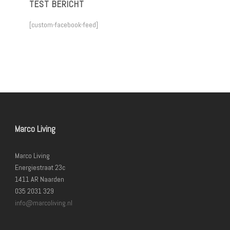
TEST BERICHT
[custom-facebook-feed]
Marco Living
Marco Living
Energiestraat 23c
1411 AR Naarden
035 2031 329
info@marcoliving.nl